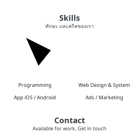
Skills
ทักษะ และสกิลของเรา
Programming
Web Design & System
App iOS / Android
Ads / Marketing
Contact
Available for work. Get in touch