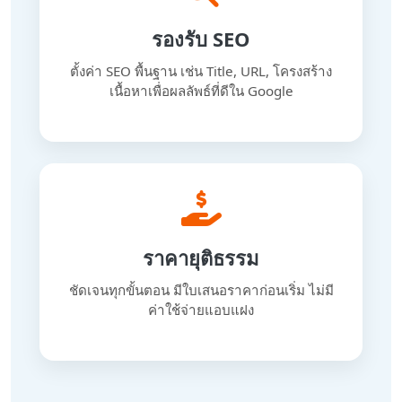
รองรับ SEO
ตั้งค่า SEO พื้นฐาน เช่น Title, URL, โครงสร้าง
เนื้อหาเพื่อผลลัพธ์ที่ดีใน Google
ราคายุติธรรม
ชัดเจนทุกขั้นตอน มีใบเสนอราคาก่อนเริ่ม ไม่มี
ค่าใช้จ่ายแอบแฝง