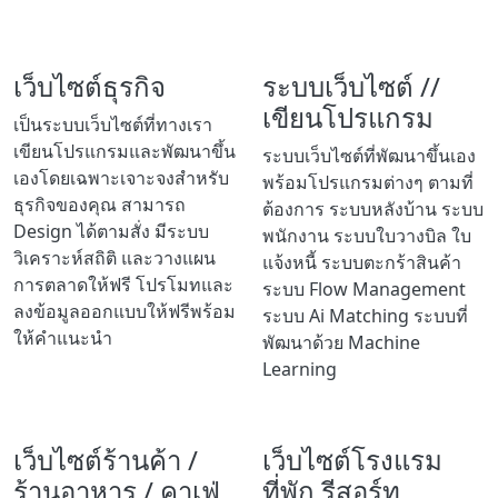
เว็บไซต์ธุรกิจ
ระบบเว็บไซต์ //
เขียนโปรแกรม
เป็นระบบเว็บไซต์ที่ทางเรา
เขียนโปรแกรมและพัฒนาขึ้น
ระบบเว็บไซต์ที่พัฒนาขึ้นเอง
เองโดยเฉพาะเจาะจงสำหรับ
พร้อมโปรแกรมต่างๆ ตามที่
ธุรกิจของคุณ สามารถ
ต้องการ ระบบหลังบ้าน ระบบ
Design ได้ตามสั่ง มีระบบ
พนักงาน ระบบใบวางบิล ใบ
วิเคราะห์สถิติ และวางแผน
แจ้งหนี้ ระบบตะกร้าสินค้า
การตลาดให้ฟรี โปรโมทและ
ระบบ Flow Management
ลงข้อมูลออกแบบให้ฟรีพร้อม
ระบบ Ai Matching ระบบที่
ให้คำแนะนำ
พัฒนาด้วย Machine
Learning
เว็บไซต์ร้านค้า /
เว็บไซต์โรงแรม
ร้านอาหาร / คาเฟ่
ที่พัก รีสอร์ท