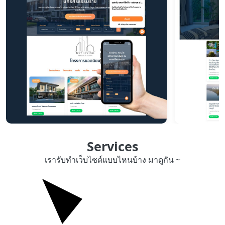
Services
เรารับทำเว็บไซต์แบบไหนบ้าง มาดูกัน ~