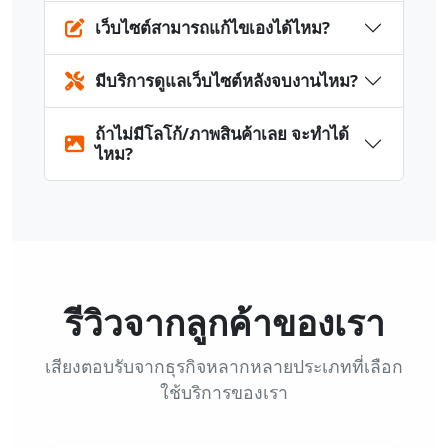
เว็บไซต์สามารถแก้ไขเองได้ไหม?
มีบริการดูแลเว็บไซต์หลังจบงานไหม?
ถ้าไม่มีโลโก้/ภาพสินค้าเลย จะทำได้
ไหม?
รีวิวจากลูกค้าของเรา
เสียงตอบรับจากธุรกิจหลากหลายประเภทที่เลือก
ใช้บริการของเรา