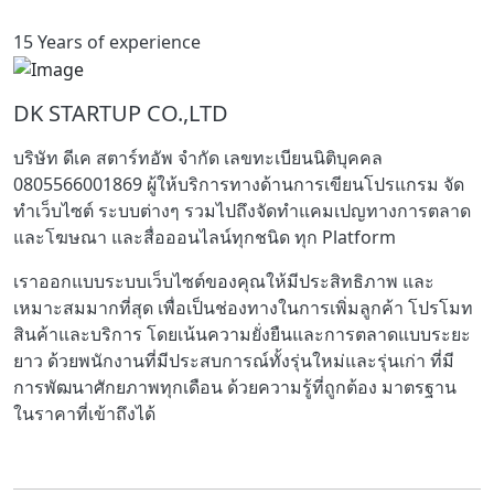
15 Years of experience
DK STARTUP CO.,LTD
บริษัท ดีเค สตาร์ทอัพ จำกัด เลขทะเบียนนิติบุคคล
0805566001869 ผู้ให้บริการทางด้านการเขียนโปรแกรม จัด
ทำเว็บไซต์ ระบบต่างๆ รวมไปถึงจัดทำแคมเปญทางการตลาด
และโฆษณา และสื่อออนไลน์ทุกชนิด ทุก Platform
เราออกแบบระบบเว็บไซต์ของคุณให้มีประสิทธิภาพ และ
เหมาะสมมากที่สุด เพื่อเป็นช่องทางในการเพิ่มลูกค้า โปรโมท
สินค้าและบริการ โดยเน้นความยั่งยืนและการตลาดแบบระยะ
ยาว ด้วยพนักงานที่มีประสบการณ์ทั้งรุ่นใหม่และรุ่นเก่า ที่มี
การพัฒนาศักยภาพทุกเดือน ด้วยความรู้ที่ถูกต้อง มาตรฐาน
ในราคาที่เข้าถึงได้