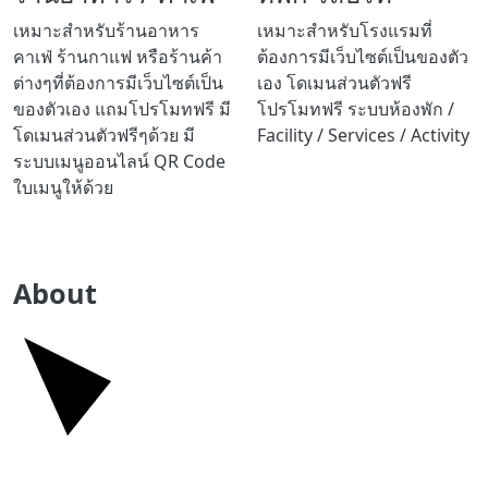
เหมาะสำหรับร้านอาหาร
เหมาะสำหรับโรงแรมที่
คาเฟ่ ร้านกาแฟ หรือร้านค้า
ต้องการมีเว็บไซต์เป็นของตัว
ต่างๆที่ต้องการมีเว็บไซต์เป็น
เอง โดเมนส่วนตัวฟรี
ของตัวเอง แถมโปรโมทฟรี มี
โปรโมทฟรี ระบบห้องพัก /
โดเมนส่วนตัวฟรีๆด้วย มี
Facility / Services / Activity
ระบบเมนูออนไลน์ QR Code
ใบเมนูให้ด้วย
About