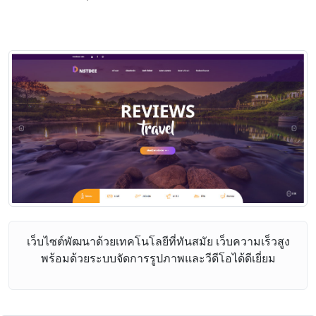
เว็บไซต์พัฒนาด้วยเทคโนโลยีที่ทันสมัย เว็บความเร็วสูง
พร้อมด้วยระบบจัดการรูปภาพและวีดีโอได้ดีเยี่ยม