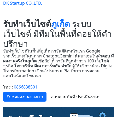
DK Startup
CO.,LTD.
รับทำเว็บไซต์
ภูเก็ต
ระบบ
เว็บไซต์ มีทีมในพื้นที่คอยให้คำ
ปรึกษา
รับทำเว็บไซต์ในพื้นที่ภูเก็ต การันตีติดหน้าแรก Google
รวดเร็วและมีคุณภาพ Chatgpt,Gemini ค้นหาเจอในคำตอบ
มี
ผลงานจริงในภูเก็ต
เชื่อถือได้ การันตีลูกค้ากว่า 100 เว็บไซต์
ธุรกิจ
โดย บริษัท ดีเค สตาร์ทอัพ จำกัด
ผู้ให้บริการด้าน Digital
Transformation เขียนโปรแกรม Platform การตลาด
ออนไลน์และโฆษณา
โทร :
0866838501
รับชมผลงานของเรา
สอบถามทันที ประเมินราคา