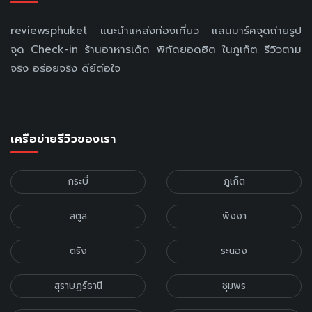
reviewsphuket แนะนำแหล่งท่องเที่ยว แลนมาร์คจุดถ่ายรูป
จุด Check-in ร้านอาหารเด็ด พิกัดยอดฮิต ในภูเก็ต รีวิวตาม
จริง อร่อยจริง ดีย์ต่อใจ
เครือข่ายรีวิวของเรา
กระบี่
ภูเก็ต
สตูล
พังงา
ตรัง
ระนอง
สุราษฎร์ธานี
ชุมพร