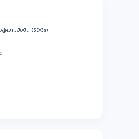
งสู่ความยั่งยืน (SDGs)
็ต