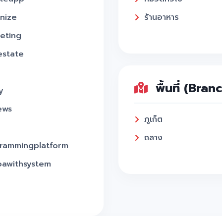
nize
ร้านอาหาร
eting
estate
พื้นที่ (Bran
y
ews
ภูเก็ต
ถลาง
rammingplatform
oawithsystem