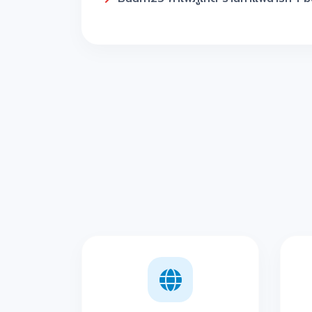
Goodtown Villa Hotel Phuket เขารั
15 จุดเช็คอินย่านเมืองเก่าภูเก็ต ครบเลยทั้
ลาบเป็ดนครสวรรค์ ที่สุดแห่งร้านชิวๆ บ
Patong Sunset View Restaurant ร้าน
I-KROON cafe คาเฟ่ป่าตองภูเก็ต จุดเ
Lillo Island ร้านสวยวิวทะเลชิวๆ แถม
9 Zaab by no.9 ร้านเด็ดป่าตองภูเก็ต จ
Salsa Mexicana Patong จุดเด่นคือร้าน
ส้มตำยำเผา ป่าตองภูเก็ต หาดกะหลิม ร้
Eddiez Nutrition Cafe ที่สุดแห่งร้านอิ
Kapi Sushi Box ร้านซูชิลับๆ ในเมืองป่
Coconut Heaven ป่าตอง ที่สุดแห่งร้าน