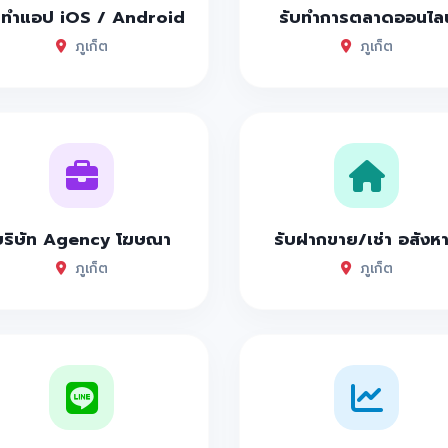
บทำแอป iOS / Android
รับทำการตลาดออนไลน
รมดาแต่รสชาติไม่ธรรมดา นุ่มอร่อย มีถึง 4 สาขา
ภูเก็ต
ภูเก็ต
งภูเก็ต ที่ยก Monster Burger ร้านดัง ในตำนานจากเกาะพีพี มาให้
งภูเก็ต อีกหนึ่งตัวแทนความอร่อยของจังหวัด ที่บอกเลยว่าอร่อยจริง
าหารสไตล์ฟิวชั่น แห่งภูเก็ต บอกเลยที่นี่มีอาหารหลากหลายมาก
่ต์อาหารญี่ปุ่น จุดเด่นเลยคือวัตถุดิบดี ราคาถูก ของดีของครบ หัวป
ุดเด่นคือมีทั้งเครื่องดื่มและเบเกอรี่แบบจุกๆเต็มตู้
บริษัท Agency โฆษณา
รับฝากขาย/เช่า อสังห
ูตรโบราณ โอ้ยยย ร้านนี้คือดีย์ที่สุดในสามโลก รสชาติทั้งอร่อย ทั้ง
ภูเก็ต
ภูเก็ต
 ภูเก็ต ร้านนี้บอกเลยแอดมินขาประจำ บอกเลยว่าเด็ด
้านดัง ติ่มซำแห่งเมืองภูเก็จจจจ บอกเลยว่าเด็ด
็ต ติ่มซำนึ่งสดๆ พร้อมเครื่องดื่มและเมนูมากมายหลากหลาย
นกาแฟ สวยๆมุมถ่ายรูปเพียบ
ล มุมเก๋ๆถ่ายรูปเพียบ จุดเช็คอินดาดฟ้า