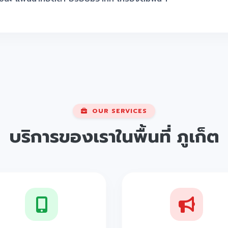
ง โรงแรมสุดคูล สวยๆสบายๆ สะดวกสบาย เดินทางง่ายทำเลทองใจ
ง คาเฟ่ ที่พัก ที่เที่ยว ต้องไปเช็คอินให้ครบ
นป่าตอง ภูเก็ต ร้านอาหารอีสานเด็ดๆ วิวทะเลสวยๆ
อาหารเด็ดภูเก็ตป่าตอง ที่สุดแห่งวิวพระอาทิตย์ตกแห่งป่าตอง
ด่นคือเมนูเพื่อสุขภาพ Homemade ทั้งคาว และหวาน
ทีเด็ดคืออาหารราคาไม่แพง แถมอร่อยด้วยหอมๆเลย
OUR SERVICES
บริการของเราในพื้นที่
ภูเก็ต
ุดเด่นของร้านคือมีความหลากหลาย ทั้งอาหารไทย ซีฟู๊ด ชาบู บุฟเ
อาหารเม็กซิกันที่หาทานยาก บอกเลยว่าเด็ด
านอาหารซีฟู๊ด และอาหารอีสาน 100 รายการ เด็ดปังๆ
นดี้ป่าตอง บอกเลยร้านนี้เด็ดจุดเด่นคือทุกเมนูสุขภาพทั้งหมด
าตอง จุดเด่นคือร้านนี้เปิดตลอด แถมส่งตลอด ไกลแค่ไหนก็ไป
อาหารวิวหลักล้าน ที่ใช้ Coconut หรือมะพร้าวเป็นซิกเนเจอร์หลั