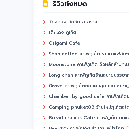
รีวิวทั้งหมด
หาดในหาน อ่าวโค้งพระจันทร์เสี้ยวที่เ
เรียนรู้วัฒนธรรมเปอรานากัน วิถีชีวิตแล
วัดฉลอง วัดชัยธาราราม
ภูเก็ต ศูนย์กลางการท่องเที่ยวทางทะเ
โต๊ะแดง ภูเก็ต
Origami Cafe
Shan coffee คาเฟ่ภูเก็ต ร้านกาแฟลับๆ
Moonstone คาเฟ่ภูเก็ต วิวหลักล้านทะเ
Long chan คาเฟ่ภูเก็ตร้านสบายบรรยากา
Grove คาเฟ่ภูเก็ตติดทะเลสุดสวย ชิค
Chamber by good cafe คาเฟ่ภูเก็ตน่าน
Camping phuket88 ร้านใหม่ภูเก็ตสไตล
Bread crumbs Cafe คาเฟ่ภูเก็ต ตกแต่งน
Baan125 คาเฟ่ภูเก็ต ร้านกาแฟน่ารักๆ 