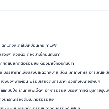
งียบสงบและสวยงาม
ะเครื่องแต่งกายชาวบาบ๋า-ย่าหยา
ล (Hub of Andaman)
 ตกแต่งสไตล์ไม่เหมือนใคร กาแฟดี
ลสวยๆ ส่วนตัว ต้องมาเช็คอินกันน้าา
ศดีสปาเกตตี้อร่อยยย ต้องมาเช็คอินกันน้าา
ๆคูล บรรยากาศเงียบสงบสะดวกสบาย มีต้นไม้กลางทะเล อารมณ์เหม
ั่งชิวๆพักผ่อน พร้อมเสียงดนตรีเบาๆ รวมทั้งเบเกอรี่ฟินๆ
์แคมป์ปิ้ง ร้านกาแฟเด็ดๆ อาหารอร่อย บรรยากาศดี มุมถ่ายรูปเ
่ารักเครื่องดื่มเบเกอรี่อร่อยย
มัชฉะ แพนนาคอตต้า อร่อยมวากก เครื่องดื่มฟินๆ