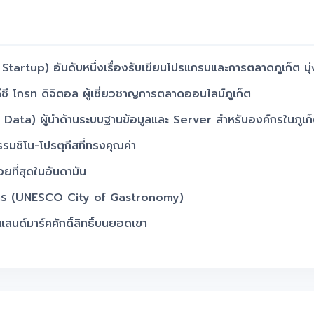
Startup) อันดับหนึ่งเรื่องรับเขียนโปรแกรมและการตลาดภูเก็ต มุ่
ีซี โกรท ดิจิตอล ผู้เชี่ยวชาญการตลาดออนไลน์ภูเก็ต
t Data) ผู้นำด้านระบบฐานข้อมูลและ Server สำหรับองค์กรในภูเก
รรมชิโน-โปรตุกีสที่ทรงคุณค่า
ที่สุดในอันดามัน
อาหาร (UNESCO City of Gastronomy)
ลนด์มาร์คศักดิ์สิทธิ์บนยอดเขา
ีฬาโต้คลื่น
ามศรัทธาของชาวภูเก็ต
treet) สีสันยามค่ำคืนวันอาทิตย์