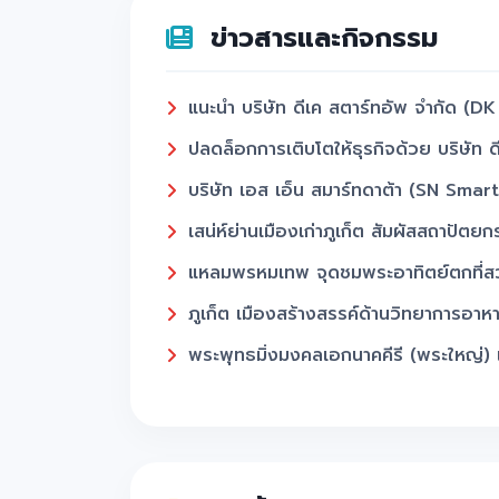
ข่าวสารและกิจกรรม
แนะนำ บริษัท ดีเค สตาร์ทอัพ จำกัด (DK 
ปลดล็อกการเติบโตให้ธุรกิจด้วย บริษัท ด
บริษัท เอส เอ็น สมาร์ทดาต้า (SN Smar
เสน่ห์ย่านเมืองเก่าภูเก็ต สัมผัสสถาปัตยก
แหลมพรหมเทพ จุดชมพระอาทิตย์ตกที่สวย
ภูเก็ต เมืองสร้างสรรค์ด้านวิทยาการ
พระพุทธมิ่งมงคลเอกนาคคีรี (พระใหญ่) แ
หาดกะตะ-กะรน สวรรค์ของคนรักทะเลและก
วัดไชยธาราราม (วัดฉลอง) ศูนย์รวมคว
ถนนคนเดินหลาดใหญ่ (Phuket Walking S