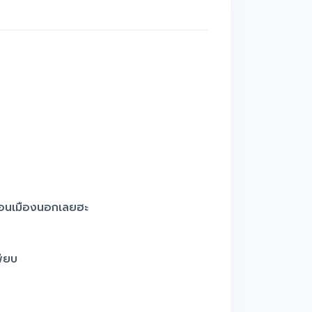
ือนเมืองนอกเลยฮะ
พียบ