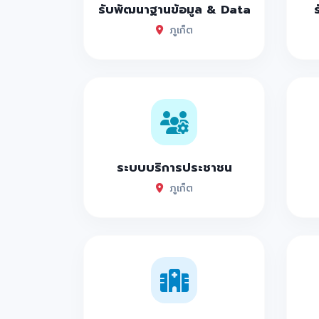
รับพัฒนาฐานข้อมูล & Data
Marococco คาเฟ่ภูเก็ต แนวสถาปัตยก
ภูเก็ต
Made in blue Cafe คาเฟ่ภูเก็ต ต้นไม้ใ
Great shot bar Phuket คาเฟ่ภูเก็ตล
Element cafe by lafayette7 คาเฟ่ภูเก็
19 ร้านอาหารเด็ดภูเก็ต 2024 บอกเลยครบท
The Next Plan Phuket ที่พักภูเก็ต ส
ระบบบริการประชาชน
Casa De playa Phuket ที่พักภูเก็ตสุ
ภูเก็ต
Sunsuri Phuket ที่พักภูเก็ตสุดสวย โอ
ยิปมันตา Pool Villa ที่พักภูเก็ต พูลวิล
The Bay cape yamu ที่พักภูเก็ตติดทะ
Patong Sunset Villa Phuket ที่พักสุด
Four Point Phuket ที่พักสุดสวยภูเก็