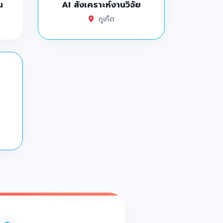
น
AI สังเคราะห์งานวิจัย
ภูเก็ต
ินเลยย