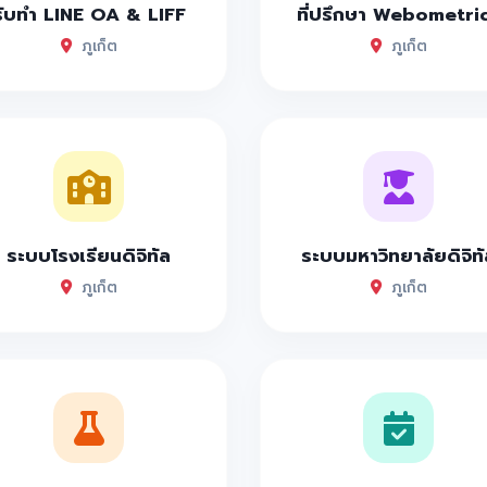
รับทำ LINE OA & LIFF
ที่ปรึกษา Webometri
รรมสไตล์มอรอคโคร่วมสมัย บอกเลยว่าเด็ดมากก
ภูเก็ต
ภูเก็ต
หญ่กลางร้าน บอกเลยว่าเด็ดสุดๆไม่เหมือนที่ไหน
ับๆ ห้องสีแดงแบบปังๆ โอ้ยสวยมากก
ตเปิดใหม่ย่านป่าสักบางโจ คุมโทนสไตล์มินิมอล
ุกสไตล์ ทั้งอาหาร ไทย จีน ญี่ปุ่น ติ่มซำ อาหารพื้นบ้านพื้นเมือ
ุดสวยพักผ่อนชิวๆ มีสระ
ระบบโรงเรียนดิจิทัล
ระบบมหาวิทยาลัยดิจิทั
ดสวย เงียบสงบส่วนตัว วิวทะเลริมหาด 10/10
ภูเก็ต
ภูเก็ต
บล้อมไปด้วยสีเขียวฟินๆ
ล่าสวยๆ ส่วนตัว สระน้ำใสเด็ดกว้างง
เล วิวหลักล้าน เงียบสงบชิวๆสบายๆ
สวยวิลล่าริมหาดภูเก็ต ดินเนอร์ชมพระอาทิตย์ตกฟินๆ
ต ริมหาดป่าตอง วิวหลักล้าน ออกแบบสถาปัตยกรรมไม่เหมือนใคร