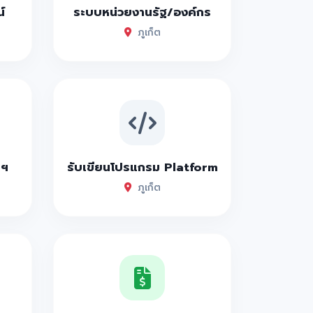
์
ระบบหน่วยงานรัฐ/องค์กร
ภูเก็ต
ลูกค้าเกาะภูเก็ตได้ลิ้มรสกันครับ
ๆ
ลาต้มซีอิ๊วคือเบสมาก
าฯ
รับเขียนโปรแกรม Platform
ราคาถูก
ภูเก็ต