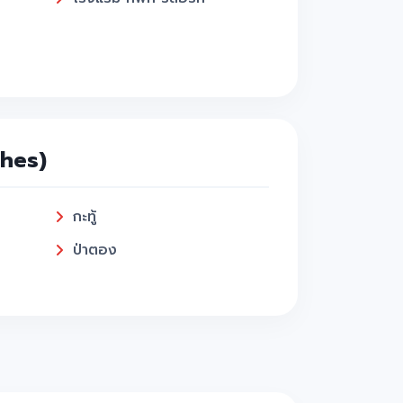
ches)
กะทู้
ป่าตอง