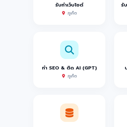
รับทำเว็บไซต์
รั
Steak at Tonight ร้านเสต็กที่เหมือนธร
ภูเก็ต
Monster Steak เสต็กร้านเด็ดเปิดใหม่แห่
ร้านตู้กับข้าว ร้านเด็ดร้านดังแห่งเมือ
Ajindai Floating Cafe ที่สุดแห่งร้านอ
Baikingu บุฟเฟ่ต์ภูเก็ต ที่สุดแห่งบุฟเฟ
FloraVale Coffee & Pastry คาเฟ่ภูเก็ต จ
ทำ SEO & ติด AI (GPT)
ฮว่ากู่ ติ่มซำ ภูเก็ต อาหารจีนกวางตุ้ง ส
ภูเก็ต
ยำนะคร๊า ที่สุดแห่งร้านยำลับๆ โซนกะทู้
จ่วนเฮี้ยง ติ่มซำ ติ่มซำภูเก็ต ร้านเด็ดร
บางเจี้ยม ติ่มซำ ติ่มซำร้านเด็ดแห่งภูเก
Wella cafe เวลาคาเฟ่ คาเฟ่ภูเก็ต ร้า
Number 6 คาเฟ่ภูเก็ตสุดสวยสไตล์มินิมอ