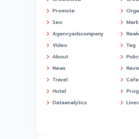
Promote
Orga
Seo
Mark
Agencyadscompany
Real
Video
Tag
About
Polic
News
Revi
Travel
Cafe
Hotel
Prog
Dataanalytics
Line