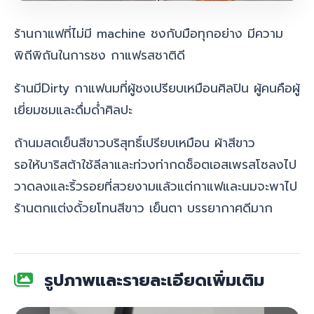
ร้านกาแฟที่ไม่มี machine ชงกับมือทุกอย่าง มีความ
พิถีพิถันในการชง กาแฟรสชาติดี
ร้านมี
Dirty กาแฟนมที่ผู้ชงเปรียบเหมือนศิลปิน ผู้คนคือผู้
เยี่ยมชมและดื่มด่ำศิลปะ
ถ้านมสดเย็นสีขาวบริสุทธิ์เปรียบเหมือน ผ้าสีขาว
รอให้บาริสต้าใช้ลีลาและท่วงท่ากดช็อตเอสเพรสโซลงไป
วาดลงและริ้วรอยที่สวยงามแล้วแต่กาแฟและนมจะพาไป
ร้านตกแต่งด้้วยโทนสีขาว เย็นตา บรรยากาศดีมาก
รูปภาพและรายละเอียดเพิ่มเติม