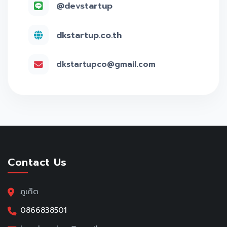
@devstartup
dkstartup.co.th
dkstartupco@gmail.com
Contact Us
ภูเก็ต
0866838501