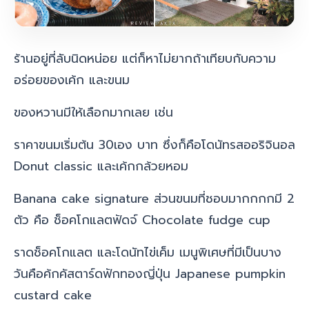
ร้านอยู่ที่ลับนิดหน่อย แต่ก็หาไม่ยากถ้าเทียบกับความ
อร่อยของเค้ก และขนม
ของหวานมีให้เลือกมากเลย เช่น
ราคาขนมเริ่มต้น 30เอง บาท ซึ่งก็คือโดนัทรสออริจินอล
Donut classic และเค้กกล้วยหอม
Banana cake signature ส่วนขนมที่ชอบมากกกกมี 2
ตัว คือ
ช็อคโกแลตฟัดจ์ Chocolate fudge cup
ราดช็อคโกแลต และโดนัทไข่เค็ม
เมนูพิเศษที่มีเป็นบาง
วันคือ
ค้กคัสตาร์ดฟักทองญี่ปุ่น Japanese pumpkin
custard cake