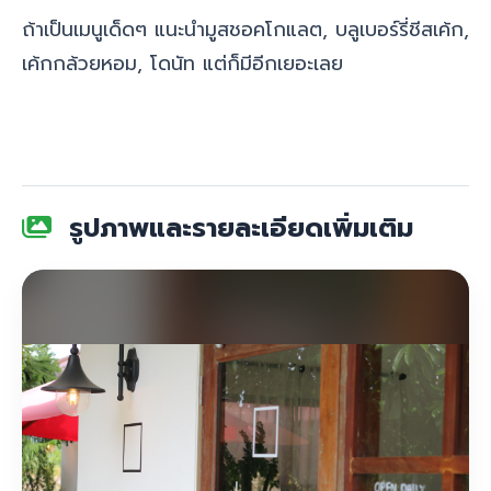
ถ้าเป็น
เมนูเด็ดๆ แนะนำมูสชอคโกแลต, บลูเบอร์รี่ชีสเค้ก,
เค้กกล้วยหอม, โดนัท แต่ก็มีอีกเยอะเลย
รูปภาพและรายละเอียดเพิ่มเติม