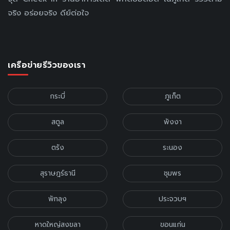
จริง อร่อยจริง ดีย์ต่อใจ
เครือข่ายรีวิวของเรา
กระบี่
ภูเก็ต
สตูล
พังงา
ตรัง
ระนอง
สุราษฎร์ธานี
ชุมพร
พัทลุง
ประจวบฯ
หาดใหญ่สงขลา
ขอนแก่น