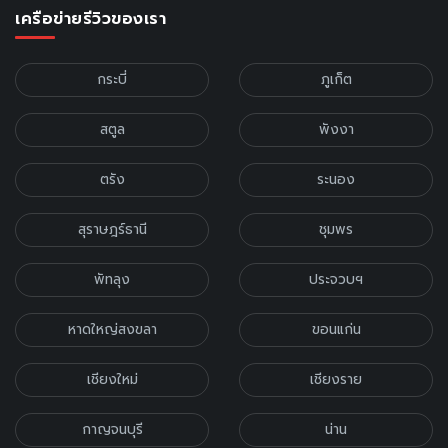
เครือข่ายรีวิวของเรา
กระบี่
ภูเก็ต
สตูล
พังงา
ตรัง
ระนอง
สุราษฎร์ธานี
ชุมพร
พัทลุง
ประจวบฯ
หาดใหญ่สงขลา
ขอนแก่น
เชียงใหม่
เชียงราย
กาญจนบุรี
น่าน