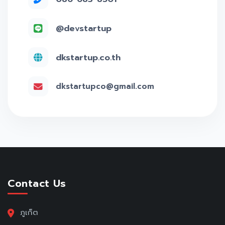
@devstartup
dkstartup.co.th
dkstartupco@gmail.com
Contact Us
ภูเก็ต