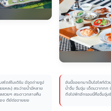
ไตล์โมเดิร์น มีจุดถ่ายรูป
อันนี้ขอยกมาเป็นไฮไลท์ด้
ลยแหละ) สระว่ายน้ำมีหลาย
น้ำจิ้ม จิ้มจุ่ม เด็ดมวากกก
ทะเลสวยๆ สระดาวกลางคืน
ถึงไปพักอีกรอบนี่คือจิ้มจุ่มช
้อง ดีย์ต่อจายยย