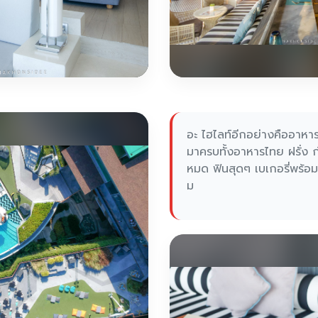
อะ ไฮไลท์อีกอย่างคืออาหาร
มาครบทั้งอาหารไทย ฝรั่ง ก
หมด ฟินสุดๆ เบเกอรี่พร้อมด
ม