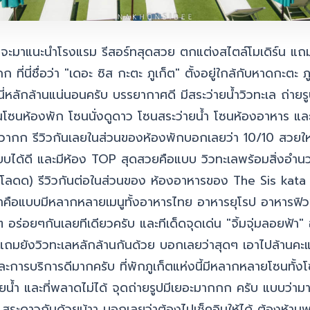
มินจะมาแนะนำโรงแรม รีสอร์ทสุดสวย ตกแต่งสไตล์โมเดิร์น แ
ี่นี่ชื่อว่า "เดอะ ซิส กะตะ ภูเก็ต" ตั้งอยู่ใกล้กับหาดกะตะ ภู
ิวนี่หลักล้านแน่นอนครับ บรรยากาศดี มีสระว่ายน้ำวิวทะเล ถ่า
นโซนห้องพัก โซนนั่งดูดาว โซนสระว่ายน้ำ โซนห้องอาหาร แ
ากก รีวิวกันเลยในส่วนของห้องพักบอกเลยว่า 10/10 สวยใหม
บบได้ดี และมีห้อง TOP สุดสวยคือแบบ วิวทะเลพร้อมสิ่งอ
ันโลดด) รีวิวกันต่อในส่วนของ ห้องอาหารของ The Sis kata 
ือแบบมีหลากหลายเมนูทั้งอาหารไทย อาหารยุโรป อาหารฟิวชั
 อร่อยๆกันเลยทีเดียวครับ และทีเด็ดจุดเด่น "จิ้มจุ่มลอยฟ้า" อื
 แถมยังวิวทะเลหลักล้านกันด้วย บอกเลยว่าสุดๆ เอาไปล้านคะ
การบริการดีมากครับ ที่พักภูเก็ตแห่งนี้มีหลากหลายโซนทั้ง
ยน้ำ และที่พลาดไม่ได้ จุดถ่ายรูปมีเยอะมากกก ครับ แบบว่า
 สระดาวกันด้วยน้าา บอกเลยว่าต้องไปเช็คอินให้ได้ ต้องห้าม