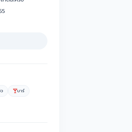
555
ิว
บาร์