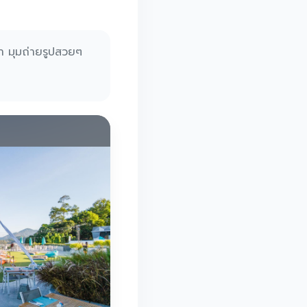
ล่าา มุมถ่ายรูปสวยๆ