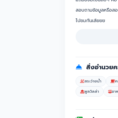
สอบถามข้อมูลหรือสอบ
ไปชมกันเล้ยยย
สิ่งอำนวยค
สระว่ายน้ำ
ค
พูลวิลล่า
อาห