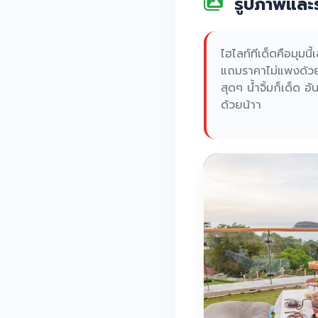
รูปภาพและร
ไฮไลท์ทีเด็ดคือมุมนี
แถมราคาไม่แพงด้วย
สุดๆ น้ำจิ้มก็เด็ด อั
ด้วยน้าา