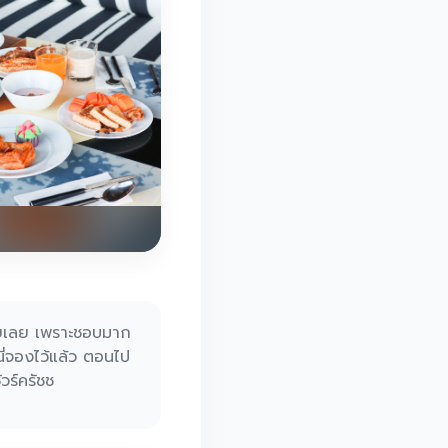
วยเลย เพราะชอบมาก
 นี่จองไว้แล้ว ตอนไป
ัวร์ครัชช