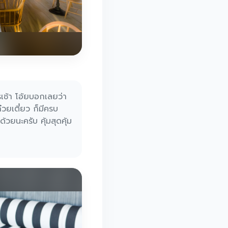
เช้า โอ้ยบอกเลยว่า
๋วยเตี๋ยว ก็มีครบ
้วยนะครับ คุ้มสุดคุ้ม