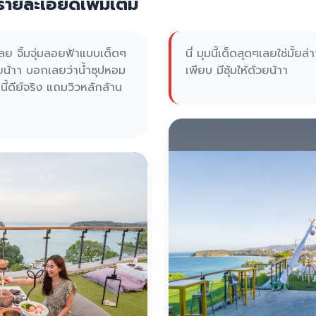
ายละเอียดเพิ่มเติม
้เลย จิ้มจุ่มลอยฟ้าแบบเด็ดๆ
นี่ มุมนี้เด็ดสุดๆเลยใช่มั้ย
น้าา บอกเลยว่าน้ำซุปหอม
เพียบ มีซุ้มให้ด้วยน้าา
นนี้ดีย์จริง แถมวิวหลักล้าน