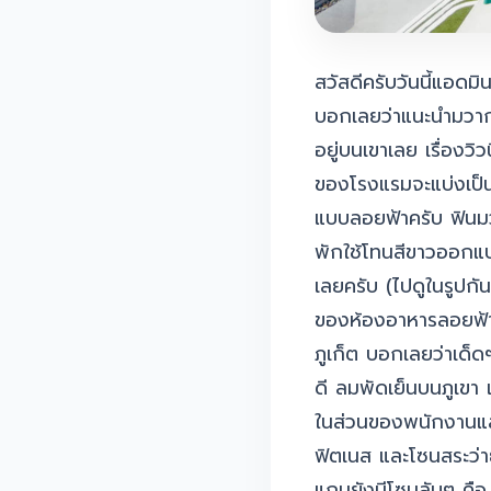
สวัสดีครับวันนี้แอด
บอกเลยว่าแนะนำมวากก ท
อยู่บนเขาเลย เรื่องว
ของโรงแรมจะแบ่งเป็
แบบลอยฟ้าครับ ฟินมว
พักใช้โทนสีขาวออกแ
เลยครับ (ไปดูในรูปก
ของห้องอาหารลอยฟ้าค
ภูเก็ต บอกเลยว่าเด็ดๆ
ดี ลมพัดเย็นบนภูเขา
ในส่วนของพนักงานและ
ฟิตเนส และโซนสระว่า
แถมยังมีโซนลับๆ คือ