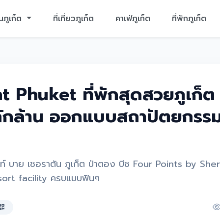
นภูเก็ต
ที่เที่ยวภูเก็ต
คาเฟ่ภูเก็ต
ที่พักภูเก็ต
t Phuket ที่พักสุดสวยภูเก็ต 
ลักล้าน ออกแบบสถาปัตยกรรมไ
ท์ บาย เชอราตัน ภูเก็ต ป่าตอง บีช Four Points by Sh
rt facility ครบแบบฟินๆ