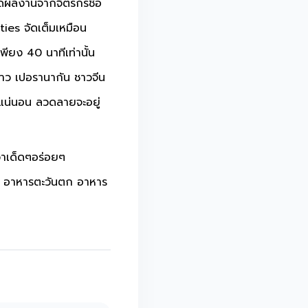
าดผลงานจากจิตรกรชื่อ
ies จัดเต็มเหมือน
พียง 40 นาทีเท่านั้น
กชาว เปอรานากัน ชาวจีน
หนแน่นอน ลวดลายจะอยู่
่าเด็ดๆอร่อยๆ
รป อาหารตะวันตก อาหาร