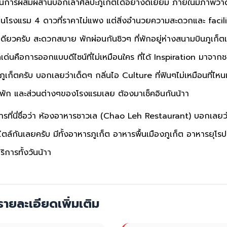
ป็นการผสมผสานบอกเล่าศิลปะภูเก็ตได้อย่างดีเยี่ยม ภายในมีภาพว
็นโรงแรม 4 ดาวที่ราคาไม่แพง แต่สิ่งอำนวยความสะดวกและ facilit
ียวครับ สะดวกสบาย พักผ่อนกันชิวๆ ที่พักอยู่ห่างสนามบินภูเก็ตเ
เด่นคือการออกแบบดีไซน์ที่ไม่เหมือนใคร ที่ได้ Inspiration มาจา
ี่ภูเก็ตครับ บอกเลยว่าเด็ดๆ กลิ่นไอ Culture ที่ฟินๆไม่เหมือนที่ไ
ัก และส่วนต่างๆของโรงแรมเลย ต้องมาเช็คอินกันน้าา
ารที่นี่ชื่อว่า ห้องอาหารชาวเล (Chao Leh Restaurant) บอกเลยว
ล์กันเลยครับ มีทั้งอาหารภูเก็ต อาหารพื้นเมืองภูเก็ต อาหารยุโ
ิการทั้งวันน้าา
ายละเอียดเพิ่มเติม