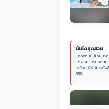
บันไดสุดสวย
แอดชอบบันไดนี้มาก
แต่พอถ่ายรูปออกมาแ
เหมือนเข้าไปในหนังซั
555)