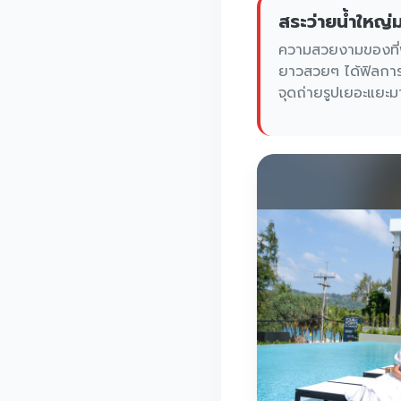
สระว่ายน้ำใหญ่
ความสวยงามของที่พ
ยาวสวยๆ ได้ฟิลการพ
จุดถ่ายรูปเยอะแยะม