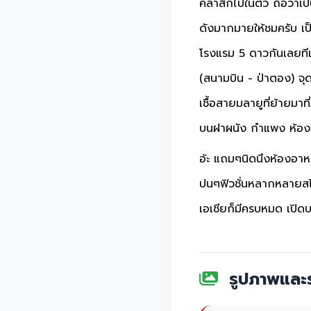
คลาสิกไปในตัว ถือว่าเ
ดังมากมายให้ชมครับ เป
โรงแรม 5 ดาวกันเลยทีเด
(สนามบิน - ป่าตอง) จุด
เชื้อสายมลายูที่ย้ายมาท
บนฝาผนัง กำแพง ห้องพ
อ้ะ แถมๆนิดนึงห้องอาห
ปนๆฟิวชั่นหลากหลายสไต
เอเชียก็มีครบหมด เปิดบร
รูปภาพและร