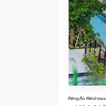
ที่พักภูเก็ต ที่พักป่า