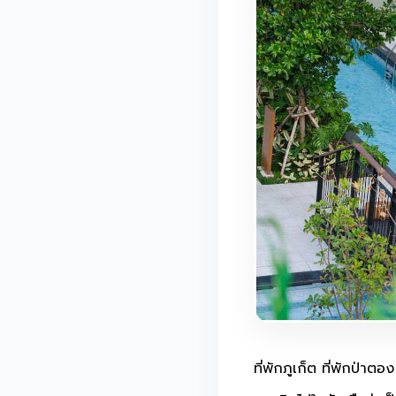
ที่พักภูเก็ต ที่พักป่า