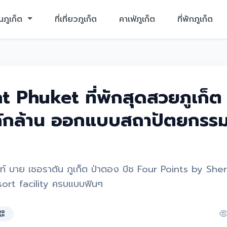
นภูเก็ต
ที่เที่ยวภูเก็ต
คาเฟ่ภูเก็ต
ที่พักภูเก็ต
t Phuket ที่พักสุดสวยภูเก็ต 
ลักล้าน ออกแบบสถาปัตยกรรมไ
ท์ บาย เชอราตัน ภูเก็ต ป่าตอง บีช Four Points by Sh
rt facility ครบแบบฟินๆ