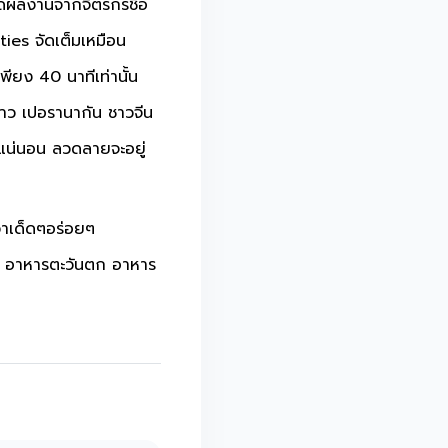
าดผลงานจากจิตรกรชื่อ
ies จัดเต็มเหมือน
พียง 40 นาทีเท่านั้น
กชาว เปอรานากัน ชาวจีน
หนแน่นอน ลวดลายจะอยู่
่าเด็ดๆอร่อยๆ
รป อาหารตะวันตก อาหาร