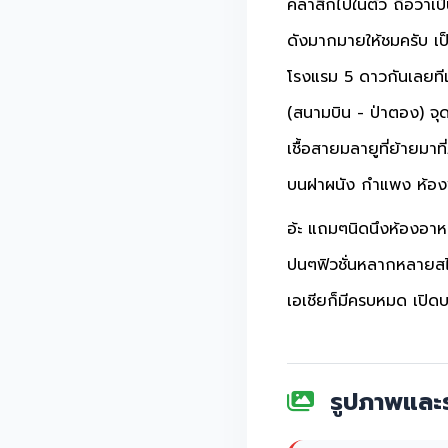
คลาสิกไปในตัว ถือว่าเ
ดังมากมายให้ชมครับ เป
โรงแรม 5 ดาวกันเลยทีเด
(สนามบิน - ป่าตอง) จุด
เชื้อสายมลายูที่ย้ายมาท
บนฝาผนัง กำแพง ห้องพ
อ้ะ แถมๆนิดนึงห้องอาห
ปนๆฟิวชั่นหลากหลายสไต
เอเชียก็มีครบหมด เปิดบร
รูปภาพและร