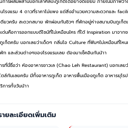
ป็นการผสมผสานบอกเล่าศิลปะภูเก็ตได้อย่างดีเยี่ยม ภายในมีภาพว
็นโรงแรม 4 ดาวที่ราคาไม่แพง แต่สิ่งอำนวยความสะดวกและ facilit
ียวครับ สะดวกสบาย พักผ่อนกันชิวๆ ที่พักอยู่ห่างสนามบินภูเก็ตเ
เด่นคือการออกแบบดีไซน์ที่ไม่เหมือนใคร ที่ได้ Inspiration มาจา
ี่ภูเก็ตครับ บอกเลยว่าเด็ดๆ กลิ่นไอ Culture ที่ฟินๆไม่เหมือนที่ไ
ัก และส่วนต่างๆของโรงแรมเลย ต้องมาเช็คอินกันน้าา
ารที่นี่ชื่อว่า ห้องอาหารชาวเล (Chao Leh Restaurant) บอกเลยว
ล์กันเลยครับ มีทั้งอาหารภูเก็ต อาหารพื้นเมืองภูเก็ต อาหารยุโ
ิการทั้งวันน้าา
ายละเอียดเพิ่มเติม