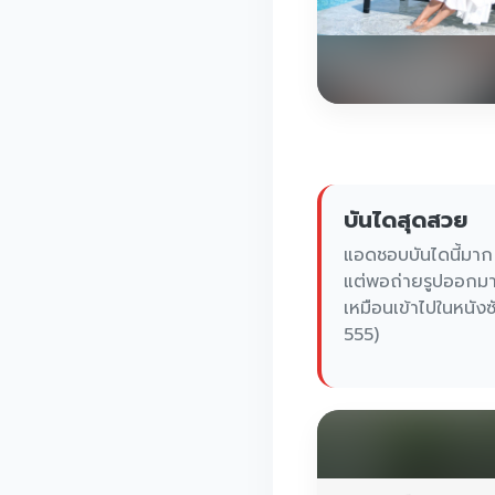
บันไดสุดสวย
แอดชอบบันไดนี้มาก
แต่พอถ่ายรูปออกมาแ
เหมือนเข้าไปในหนังซั
555)