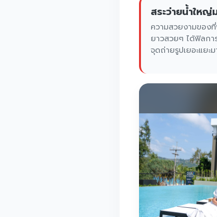
สระว่ายน้ำใหญ่
ความสวยงามของที่พ
ยาวสวยๆ ได้ฟิลการพ
จุดถ่ายรูปเยอะแยะม