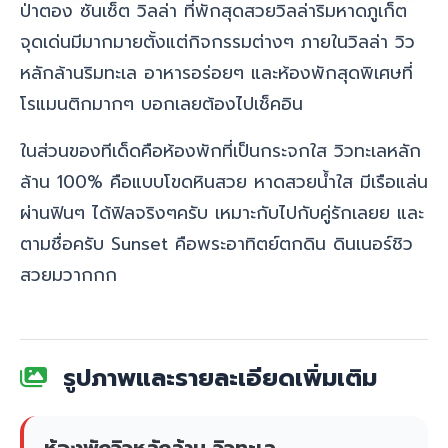
ป่าตอง ซันเซ็ต วิลล่า ที่พักสุดสวยวิลล่าริมหาดภูเก็ต
จุดเด่นมีมากมายตั้งแต่กิจกรรมต่างๆ ภายในวิลล่า วิว
หลักล้านริมทะเล อาหารอร่อยๆ และห้องพักสุดพิเศษที่
โรแมนติกมากๆ บอกเลยต้องไปเช็คอิน
ในส่วนของทีเด็ดคือห้องพักที่เป็นกระจกใส วิวทะเลหลัก
ล้าน 100% คือแบบโขดหินสวย หาดสวยน้ำใส มีเรือแล่น
ผ่านฟินๆ ได้ฟิลจริงๆครับ เหมาะกับไปกับคู่รักเลยย และ
ตามชื่อครับ Sunset คือพระอาทิตย์ตกดิน ดินเนอร์ชิว
สวยมวากกก
รูปภาพและรายละเอียดเพิ่มเติม