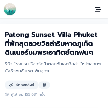
Patong Sunset Villa Phuket
ที่พักสุดสวยวิลล่าริมหาดภูเก็ต
ดินเนอร์ชมพระอาทิตย์ตกฟินๆ
รีวิว โรงแรม รีสอร์ทป่าตองซันเซตวิลล่า ใหม่ๆสวยๆ
นั่งชิวชมซันเซต ฟินสุดๆ
คัดลอกลิงก์
ผู้เข้าชม 155,631 ครั้ง