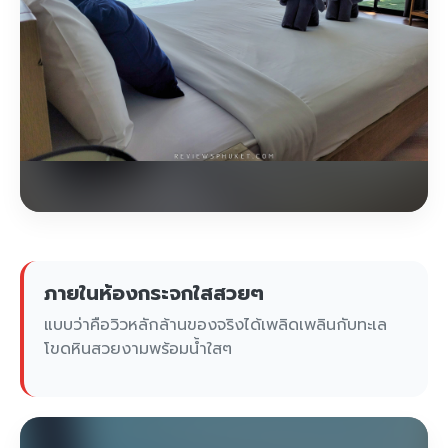
ภายในห้องกระจกใสสวยๆ
แบบว่าคือวิวหลักล้านของจริงได้เพลิดเพลินกับทะเล
โขดหินสวยงามพร้อมน้ำใสๆ