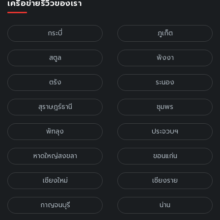
เครือข่ายรีวิวของเรา
กระบี่
ภูเก็ต
สตูล
พังงา
ตรัง
ระนอง
สุราษฎร์ธานี
ชุมพร
พัทลุง
ประจวบฯ
หาดใหญ่สงขลา
ขอนแก่น
เชียงใหม่
เชียงราย
กาญจนบุรี
น่าน