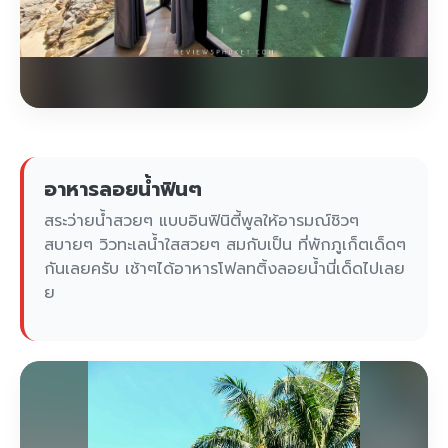
อาหารลอยน้ำฟินๆ
สระว่ายน้ำสวยๆ แบบอินฟินิตี้พูลให้อารมณ์ชิวๆ
สบายๆ วิวทะเลน้ำใสสวยๆ สมกับเป็น ที่พักภูเก็ตเด็ดๆ
กันเลยครับ เช้าๆได้อาหารโฟลทติ้งลอยน้ำนี่เด็ดไปเลย
ย