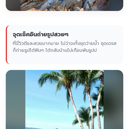
จุดเช็คอินถ่ายรูปสวยๆ
ที่นี่วิวดีและสวยมากมาย ไม่ว่าจะทั้งชุดว่ายน้ำ ชุดเดรส
ก็ถ่ายรูปได้ฟินๆ ได้กลับบ้านไปเกือบพันรูปป