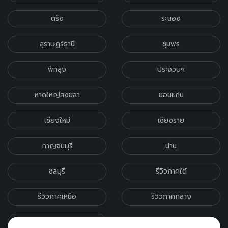
ตรัง
ระนอง
สุราษฎร์ธานี
ชุมพร
พัทลุง
ประจวบฯ
หาดใหญ่สงขลา
ขอนแก่น
เชียงใหม่
เชียงราย
กาญจนบุรี
น่าน
ชลบุรี
รีวิวภาคใต้
รีวิวภาคเหนือ
รีวิวภาคกลาง
รีวิวภาคอีสาน