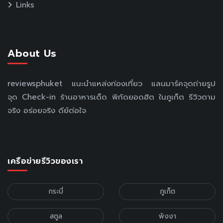
Links
About Us
reviewsphuket แนะนำแหล่งท่องเที่ยว แลนมาร์คจุดถ่ายรูป
จุด Check-in ร้านอาหารเด็ด พิกัดยอดฮิต ในภูเก็ต รีวิวตาม
จริง อร่อยจริง ดีย์ต่อใจ
เครือข่ายรีวิวของเรา
กระบี่
ภูเก็ต
สตูล
พังงา