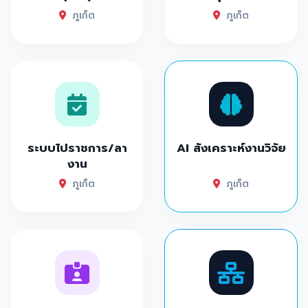
ภูเก็ต
ภูเก็ต
ระบบไปราชการ/ลา
AI สังเคราะห์งานวิจัย
งาน
ภูเก็ต
ภูเก็ต