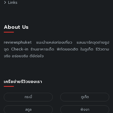
Links
About Us
reviewsphuket แนะนำแหล่งท่องเที่ยว แลนมาร์คจุดถ่ายรูป
จุด Check-in ร้านอาหารเด็ด พิกัดยอดฮิต ในภูเก็ต รีวิวตาม
จริง อร่อยจริง ดีย์ต่อใจ
เครือข่ายรีวิวของเรา
กระบี่
ภูเก็ต
สตูล
พังงา