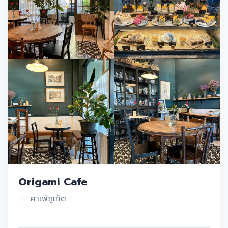
Origami Cafe
คาเฟ่ภูเก็ต