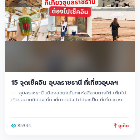
15 จุดเช็คอิน อุบลราชธานี ที่เที่ยวอุบลฯ
อุบลราชธานี เมืองสวยๆลับๆแห่งอีสานทางใต้ เต็มไป
ด้วยสถานที่ท่องเที่ยวที่น่าสนใจ ไม่ว่าจะเป็น ที่เที่ยวทาง
ธรรมชาติ วัดวาอาราม
85344
ภูเก็ต