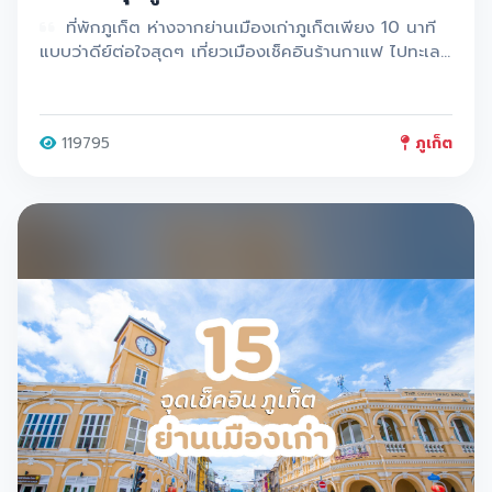
เดินทางง่ายทำเลทองใจกลางเมืองภูเก็ต
ที่พักภูเก็ต ห่างจากย่านเมืองเก่าภูเก็ตเพียง 10 นาที
แบบว่าดีย์ต่อใจสุดๆ เที่ยวเมืองเช็คอินร้านกาแฟ ไปทะเลก็
สะดวก
119795
ภูเก็ต