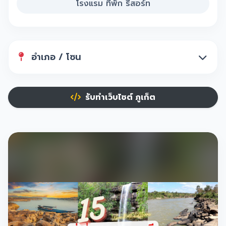
โรงแรม ที่พัก รีสอร์ท
อำเภอ / โซน
รับทำเว็บไซต์ ภูเก็ต