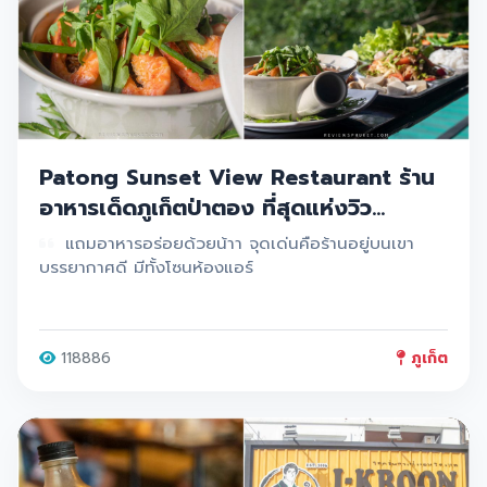
Patong Sunset View Restaurant ร้าน
อาหารเด็ดภูเก็ตป่าตอง ที่สุดแห่งวิว
พระอาทิตย์ตกแห่งป่าตอง บอกเลยว่าสวย
แถมอาหารอร่อยด้วยน้าา จุดเด่นคือร้านอยู่บนเขา
มากก
บรรยากาศดี มีทั้งโซนห้องแอร์
118886
ภูเก็ต