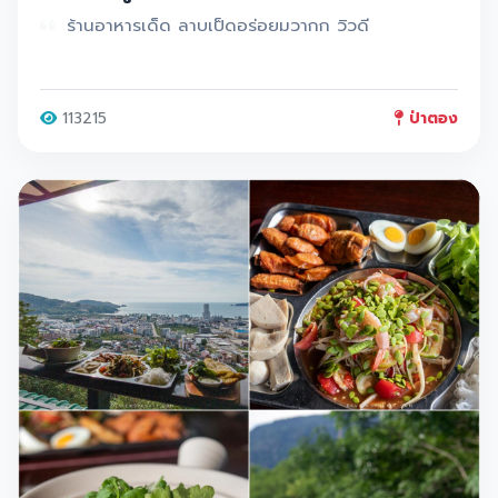
ทะเลสวยๆ
ร้านอาหารเด็ด ลาบเป็ดอร่อยมวากก วิวดี
113215
ป่าตอง