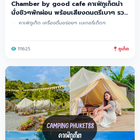
Chamber by good cafe คาเฟ่ภูเก็ตน่า
นั่งชิวๆพักผ่อน พร้อมเสียงดนตรีเบาๆ รวม
ทั้งเบเกอรี่ฟินๆ
คาเฟ่ภูเก็ต เครื่องดื่มอร่อยๆ เบเกอรี่เด็ดๆ
111625
ภูเก็ต