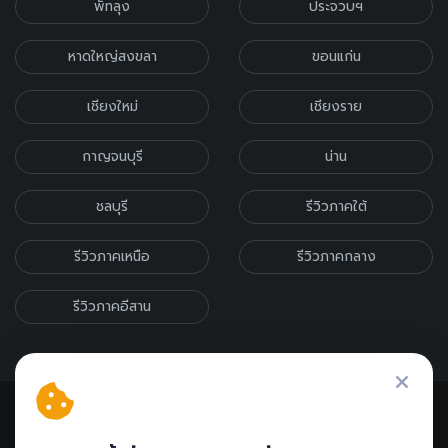
พัทลุง
ประจวบฯ
หาดใหญ่สงขลา
ขอนแก่น
เชียงใหม่
เชียงราย
กาญจนบุรี
น่าน
ชลบุรี
รีวิวภาคใต้
รีวิวภาคเหนือ
รีวิวภาคกลาง
รีวิวภาคอีสาน