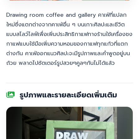
Drawing room coffee and gallery คาเฟ่ที่แปลก
ใหม่
ซึ่งแตกต่างจากคาเฟ่อื่น ๆ บนเกาะศิลปะและชีวิต
แบบสโลว์ไลฟ์
เพื่อเพิ่มประสิทธิกาแฟทางร้านใช้
เครื่องชง
กาแฟแบบใช้มือ
เพิ่มความหอมของกาแฟทุกแก้วที่แตก
ต่างกัน คาเฟ่ออกแนวศิลปะจะมี
รูปภาพและคำพูดอยู่บน
ถ้วย พลาดไปซัตเตอร์รูปสวยๆคูลๆกันไม่ได้แล้ว
รูปภาพและรายละเอียดเพิ่มเติม