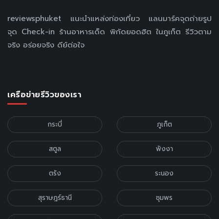
reviewsphuket แนะนำแหล่งท่องเที่ยว แลนมาร์คจุดถ่ายรูป
จุด Check-in ร้านอาหารเด็ด พิกัดยอดฮิต ในภูเก็ต รีวิวตาม
จริง อร่อยจริง ดีย์ต่อใจ
เครือข่ายรีวิวของเรา
กระบี่
ภูเก็ต
สตูล
พังงา
ตรัง
ระนอง
สุราษฎร์ธานี
ชุมพร