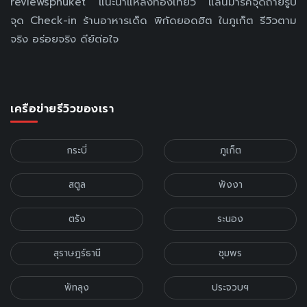
reviewsphuket แนะนำแหล่งท่องเที่ยว แลนมาร์คจุดถ่ายรูป
จุด Check-in ร้านอาหารเด็ด พิกัดยอดฮิต ในภูเก็ต รีวิวตาม
จริง อร่อยจริง ดีย์ต่อใจ
เครือข่ายรีวิวของเรา
กระบี่
ภูเก็ต
สตูล
พังงา
ตรัง
ระนอง
สุราษฎร์ธานี
ชุมพร
พัทลุง
ประจวบฯ