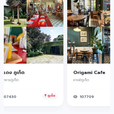
๊ะแดง ภูเก็ต
Origami Cafe
านอาหารภูเก็ต
คาเฟ่ภูเก็ต
ภูเก็ต
107430
107709