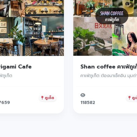
Shan coffee คาเฟ่ภูเก็ต ร้านกาแฟลับๆ ตกแต่งสไตล์ไม่เหมือนใคร กาแฟดี
คาเฟ่ภูเก็ต ต้องมาเช็คอิน มุมถ่ายรูปปังๆเพียบบ
ภูเก็ต
ภูเ
8582
122753