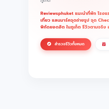
ภูเก็ต
Reviewsphuket แนะนำที่พัก โรงแร
เที่ยว แลนมาร์คจุดถ่ายรูป จุด Che
พิกัดยอดฮิต ในภูเก็ต รีวิวตามจริง 
สำรวจรีวิวทั้งหมด