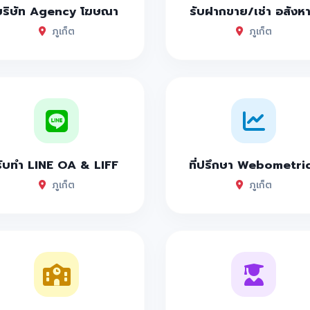
บริษัท Agency โฆษณา
รับฝากขาย/เช่า อสังห
ภูเก็ต
ภูเก็ต
รับทำ LINE OA & LIFF
ที่ปรึกษา Webometri
ภูเก็ต
ภูเก็ต