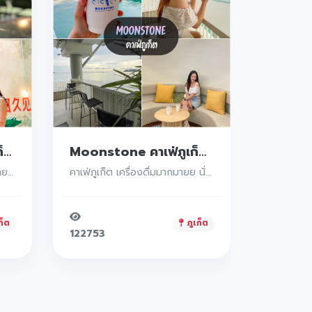
Moonstone คาเฟ่ภูเก็ต วิวหลักล้านทะเลสวยๆ ส่วนตัว ต้องมาเช็คอินกันน้าา
Long chan คาเฟ่ภูเก็ตร้านสบายบรรยากาศดีสปาเกตตี้อร่อยยย ต้องมาเช็คอินกันน้าา
คาเฟ่ภูเก็ต เครื่องดื่มมากมายย นั่งสบายชิวๆ
คาเฟ่ภูเก็ต เบเกอรี่ดี เครื่องดื่มอร่อย
ก็ต
ภูเก็ต
121912