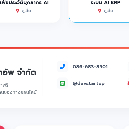
แฟ้มประวัติบุคลากร AI
ระบบ AI ERP
ภูเก็ต
ภูเก็ต
086-683-8501
์ทอัพ จำกัด
@devstartup
คาฟรี
่านช่องทางออนไลน์