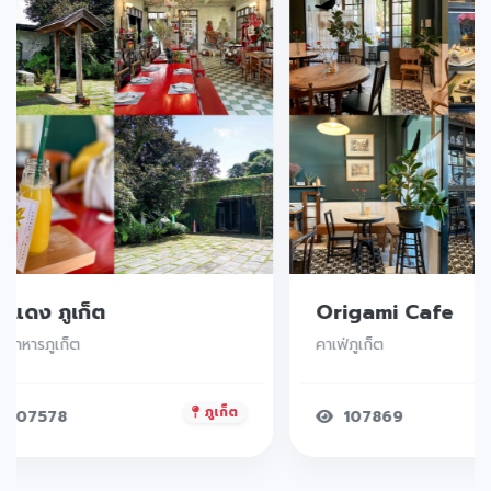
๊ะแดง ภูเก็ต
Origami Cafe
านอาหารภูเก็ต
คาเฟ่ภูเก็ต
ภูเก็ต
107578
107869