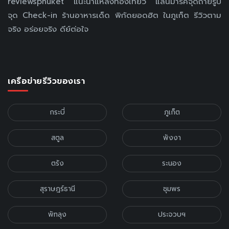
reviewsphuket แนะนำแหล่งท่องเที่ยว แลนมาร์คจุดถ่ายรูป
จุด Check-in ร้านอาหารเด็ด พิกัดยอดฮิต ในภูเก็ต รีวิวตาม
จริง อร่อยจริง ดีย์ต่อใจ
เครือข่ายรีวิวของเรา
กระบี่
ภูเก็ต
สตูล
พังงา
ตรัง
ระนอง
สุราษฎร์ธานี
ชุมพร
พัทลุง
ประจวบฯ